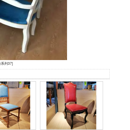
系列37
]