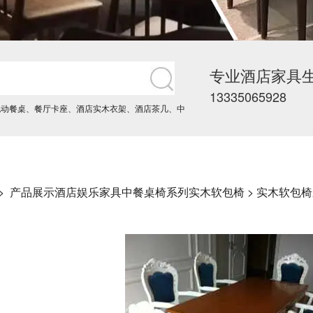
专业酒店家具
13335065928
电动餐桌
、
餐厅卡座
、
酒店实木衣架
、
酒店茶几
、
中
->
产品展示
酒店娱乐家具
中餐桌椅系列
实木软包椅
> 实木软包椅