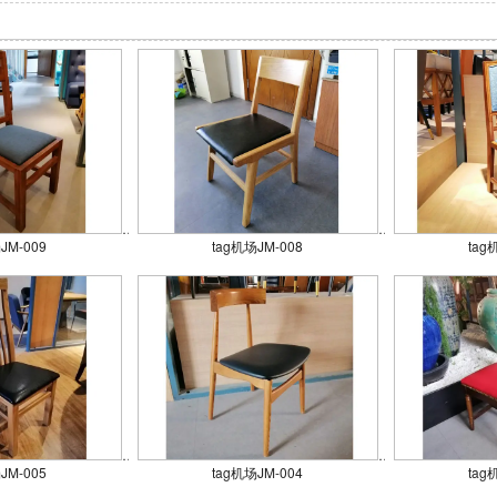
JM-009
tag机场JM-008
tag
JM-005
tag机场JM-004
tag