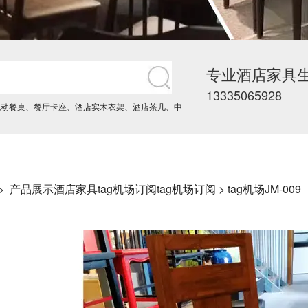
专业酒店家具
13335065928
电动餐桌
、
餐厅卡座
、
酒店实木衣架
、
酒店茶几
、
中
->
产品展示
酒店家具
tag机场订阅
tag机场订阅
> tag机场JM-009